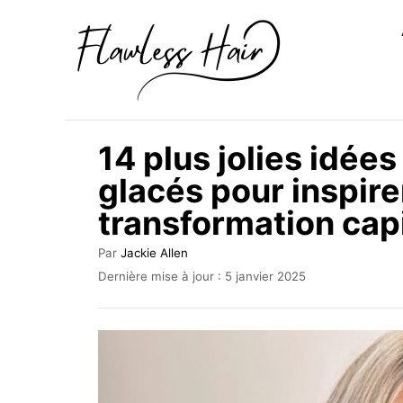
S
k
i
p
t
14 plus jolies idée
o
glacés pour inspire
C
transformation capi
o
n
A
Par
Jackie Allen
t
u
P
Dernière mise à jour :
5 janvier 2025
t
u
e
e
b
n
u
l
r
i
t
é
l