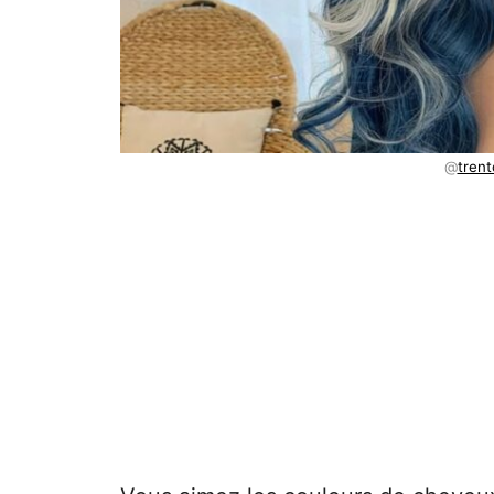
@
tren