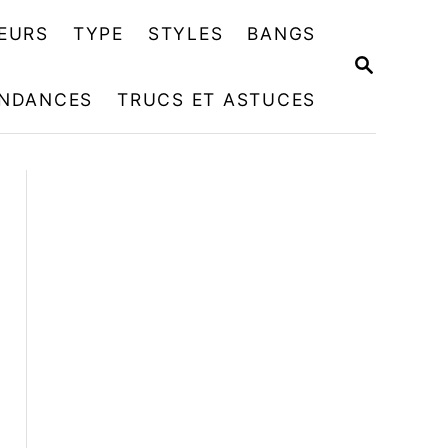
EURS
TYPE
STYLES
BANGS
R
E
NDANCES
TRUCS ET ASTUCES
C
H
E
R
C
H
E