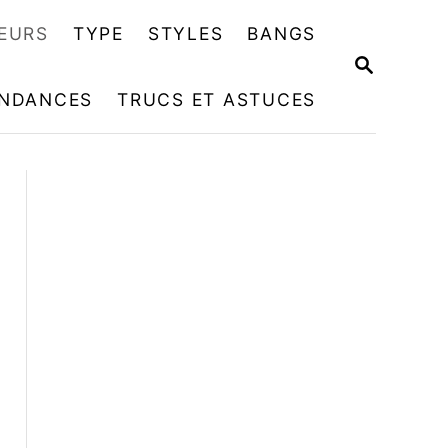
EURS
TYPE
STYLES
BANGS
R
E
NDANCES
TRUCS ET ASTUCES
C
H
E
R
C
H
E