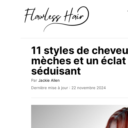
S
k
i
p
t
11 styles de cheve
o
mèches et un éclat 
C
séduisant
o
n
A
Par
Jackie Allen
t
u
P
Dernière mise à jour :
22 novembre 2024
t
u
e
e
b
n
u
l
r
i
t
é
l