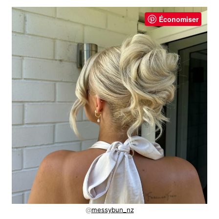
Économiser
@
messybun_nz