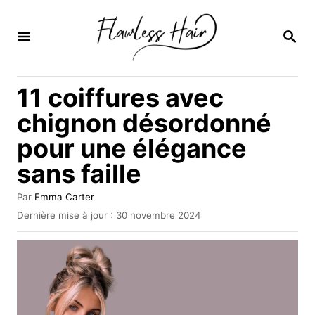
S
k
R
E
i
C
H
p
11 coiffures avec
E
t
R
chignon désordonné
C
o
H
pour une élégance
C
E
sans faille
o
n
A
Par
Emma Carter
t
u
P
Dernière mise à jour :
30 novembre 2024
t
u
e
e
b
u
n
l
r
i
t
é
l