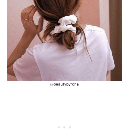
@
beautybyroha