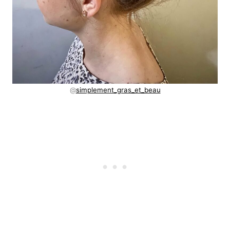
@
simplement_gras_et_beau