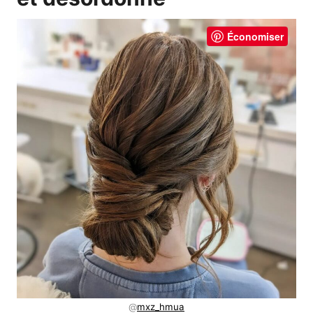
Économiser
@
mxz_hmua