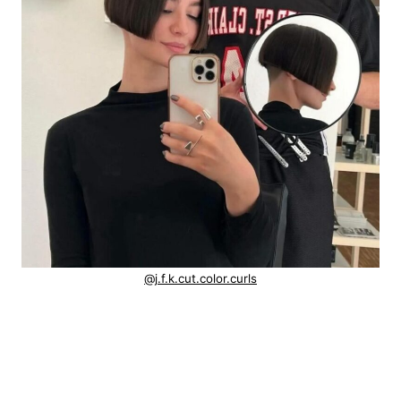
@j.f.k.cut.color.curls