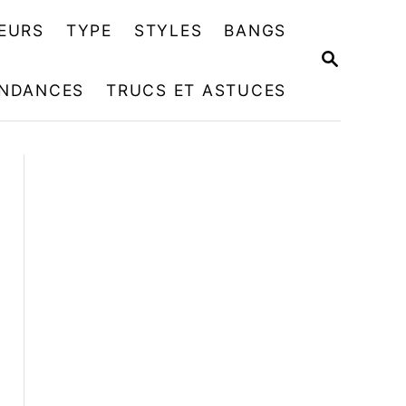
EURS
TYPE
STYLES
BANGS
R
E
NDANCES
TRUCS ET ASTUCES
C
H
E
R
C
H
E