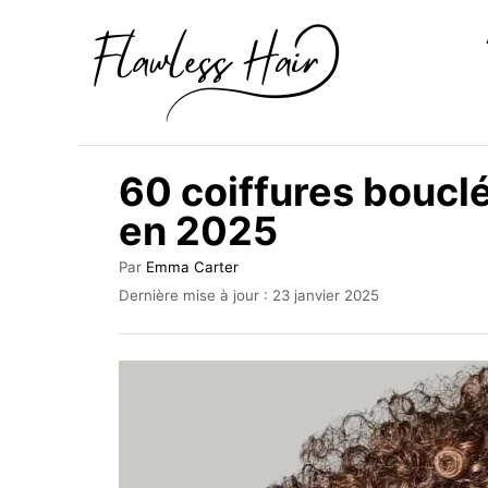
S
k
i
p
t
60 coiffures bouclé
o
en 2025
C
o
A
Par
Emma Carter
u
n
P
Dernière mise à jour :
23 janvier 2025
t
u
t
e
b
u
e
l
r
i
n
é
t
l
e