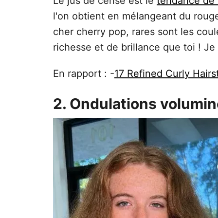
Le jus de cerise est le
tendance de 
l'on obtient en mélangeant du roug
cher cherry pop, rares sont les co
richesse et de brillance que toi ! J
En rapport : -
17 Refined Curly Hair
2. Ondulations volumi