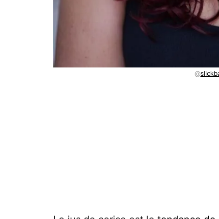
@
slick