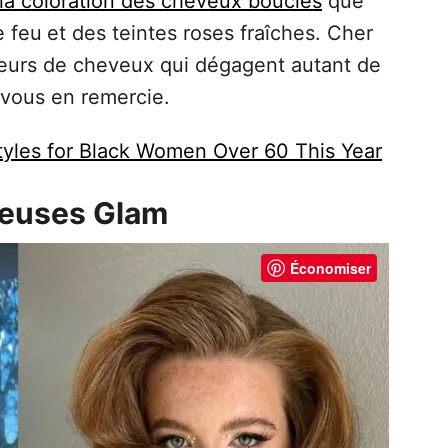
la coloration des cheveux bouclés
que
e feu
et des teintes roses fraîches. Cher
uleurs de cheveux qui dégagent autant de
e vous en remercie.
styles for Black Women Over 60 This Year
neuses Glam
Économiser