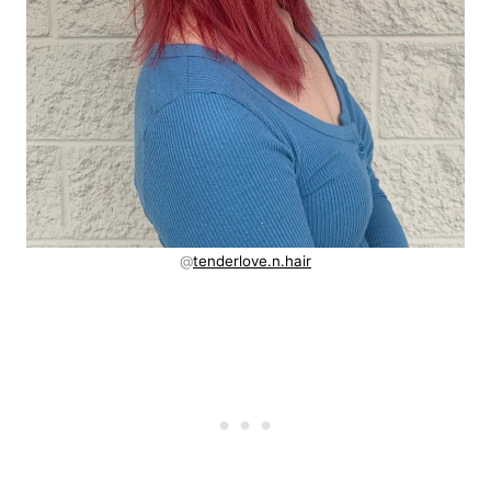
@
tenderlove.n.hair