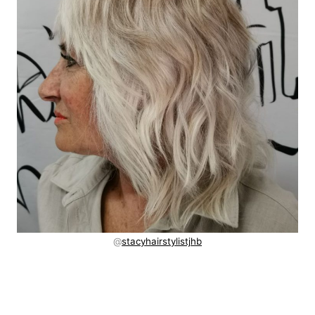
@
stacyhairstylistjhb