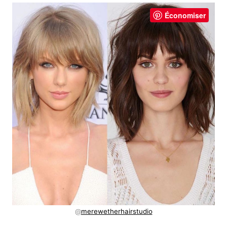
Économiser
@
merewetherhairstudio