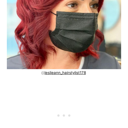
@
leslieann_hairstylist178