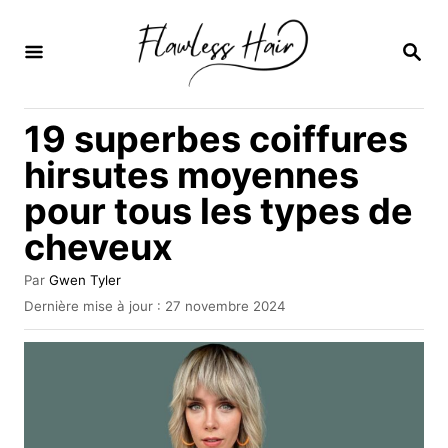
S
k
R
E
i
C
H
p
19 superbes coiffures
E
t
R
hirsutes moyennes
C
o
H
pour tous les types de
C
E
cheveux
o
n
A
Par
Gwen Tyler
t
u
P
Dernière mise à jour :
27 novembre 2024
t
u
e
e
b
u
n
l
r
i
t
é
l