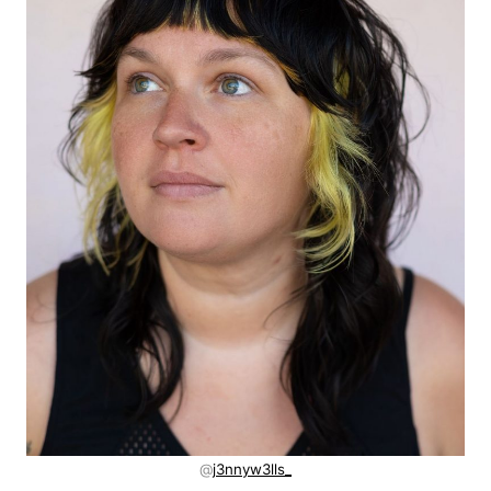
@
j3nnyw3lls_