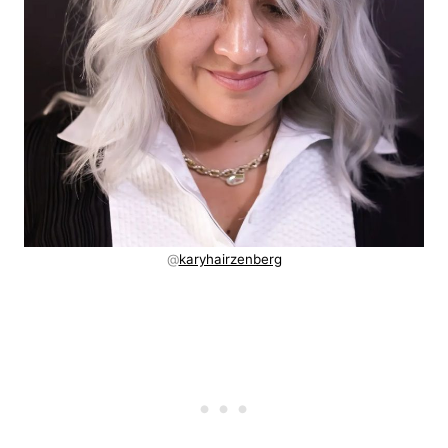
@
karyhairzenberg