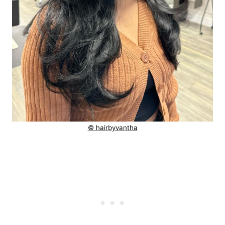
© hairbyvantha