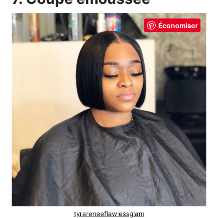
Économiser
tyrareneeflawlessglam