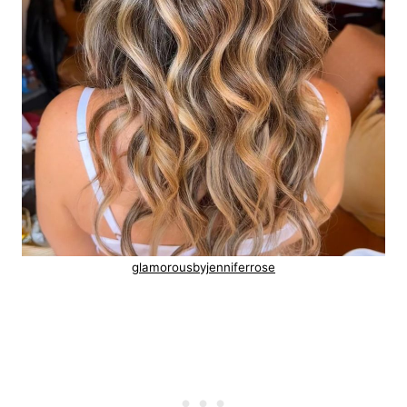
glamorousbyjenniferrose