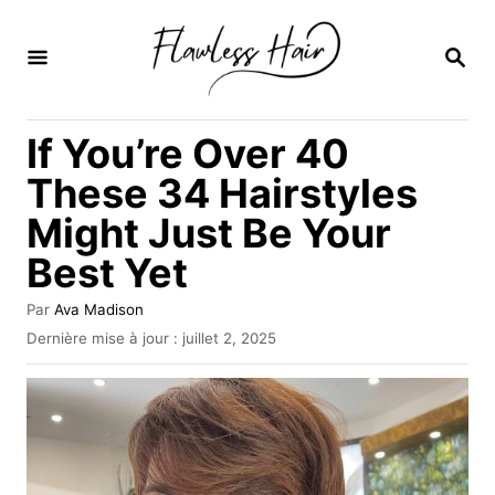
S
k
R
E
i
C
H
p
If You’re Over 40
E
t
R
These 34 Hairstyles
C
o
H
Might Just Be Your
C
E
Best Yet
o
n
A
Par
Ava Madison
t
u
P
Dernière mise à jour :
juillet 2, 2025
t
u
e
e
b
u
n
l
r
i
t
é
l