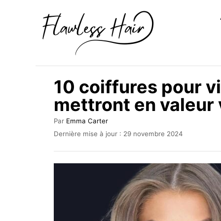
S
k
i
p
t
10 coiffures pour v
o
mettront en valeur
C
o
A
Par
Emma Carter
u
n
P
Dernière mise à jour :
29 novembre 2024
t
u
t
e
b
u
e
l
r
i
n
é
t
l
e