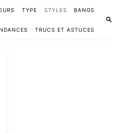
EURS
TYPE
STYLES
BANGS
R
E
NDANCES
TRUCS ET ASTUCES
C
H
E
R
C
H
E