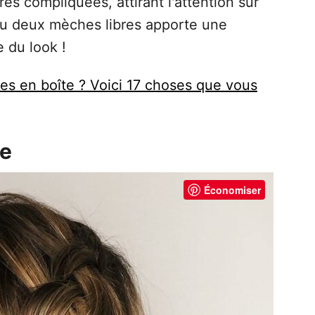
 compliquées, attirant l'attention sur
e ou deux mèches libres apporte une
 du look !
es en boîte ? Voici 17 choses que vous
ne
Économiser