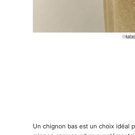
@
kate
Un chignon bas est un choix idéal po