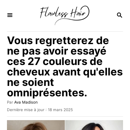
S
k
R
E
i
C
H
p
Vous regretterez de
E
t
R
ne pas avoir essayé
C
o
H
ces 27 couleurs de
C
E
cheveux avant qu'elles
o
n
ne soient
t
omniprésentes.
e
A
Par
Ava Madison
n
u
P
Dernière mise à jour :
18 mars 2025
t
t
u
e
b
u
l