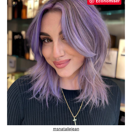
Économiser
msnataliejean