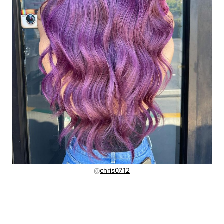
@
chris0712