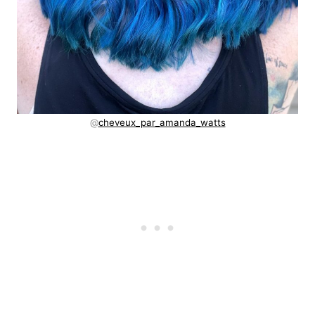
@
cheveux_par_amanda_watts