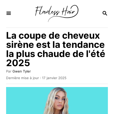
S
k
R
E
i
C
H
p
La coupe de cheveux
E
t
R
sirène est la tendance
C
o
H
la plus chaude de l'été
C
E
2025
o
n
A
Par
Gwen Tyler
t
u
P
Dernière mise à jour :
17 janvier 2025
t
u
e
e
b
u
n
l
r
i
t
é
l