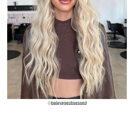
@
balayageobsessed