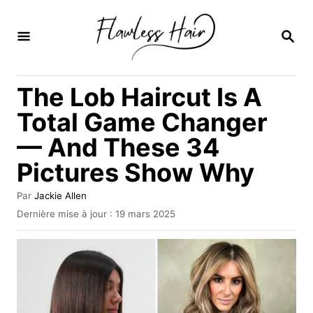
S
k
R
E
i
C
H
p
The Lob Haircut Is A
E
t
R
Total Game Changer
C
o
H
— And These 34
C
E
Pictures Show Why
o
n
A
Par
Jackie Allen
t
u
P
Dernière mise à jour :
19 mars 2025
t
u
e
e
b
u
n
l
r
i
t
é
l