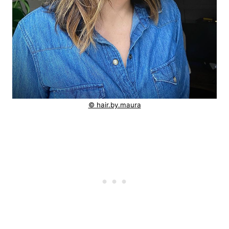
© hair.by.maura