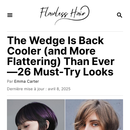
S
k
R
E
i
C
H
p
The Wedge Is Back
E
t
R
Cooler (and More
C
o
H
Flattering) Than Ever
C
E
—26 Must-Try Looks
o
n
A
Par
Emma Carter
t
u
P
Dernière mise à jour :
avril 8, 2025
t
u
e
e
b
u
n
l
r
i
t
é
l