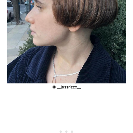
© __jessrizzo__