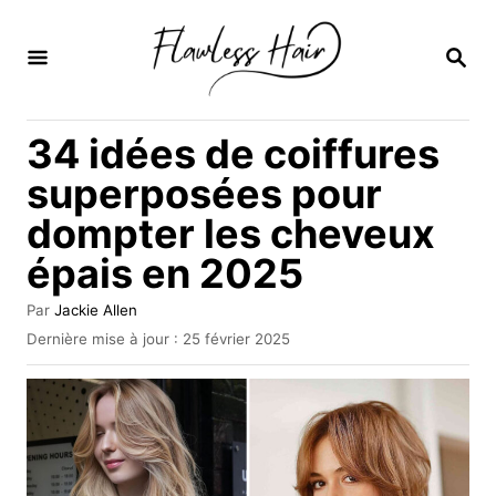
S
k
R
E
i
C
H
p
34 idées de coiffures
E
t
R
superposées pour
C
o
H
dompter les cheveux
C
E
épais en 2025
o
n
A
Par
Jackie Allen
t
u
P
Dernière mise à jour :
25 février 2025
t
u
e
e
b
u
n
l
r
i
t
é
l