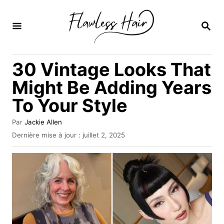
S
k
R
E
i
C
H
p
30 Vintage Looks That
E
t
R
Might Be Adding Years
C
o
H
To Your Style
C
E
o
A
Par
Jackie Allen
u
n
P
Dernière mise à jour :
juillet 2, 2025
t
u
t
e
b
u
e
l
r
i
n
é
l
t
e