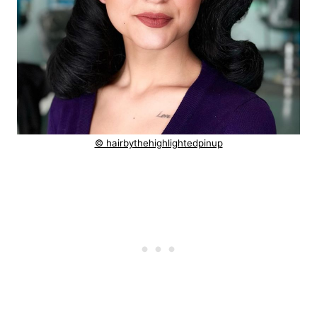
© hairbythehighlightedpinup