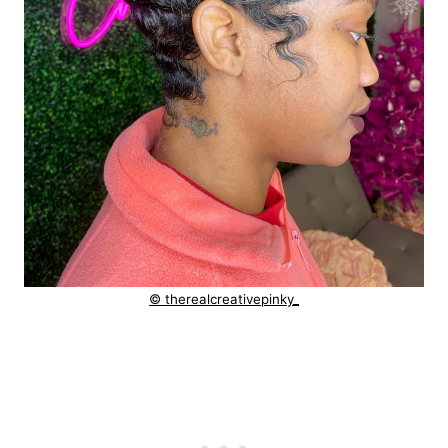
© therealcreativepinky_