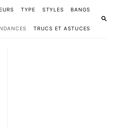
EURS
TYPE
STYLES
BANGS
R
E
NDANCES
TRUCS ET ASTUCES
C
H
E
R
C
H
E