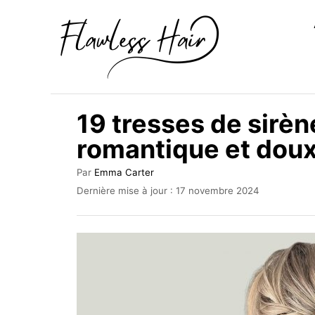
S
k
i
p
t
19 tresses de sirèn
o
romantique et dou
C
o
A
Par
Emma Carter
u
n
P
Dernière mise à jour :
17 novembre 2024
t
u
t
e
b
u
e
l
r
i
n
é
t
l
e