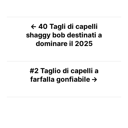
N
40 Tagli di capelli
shaggy bob destinati a
a
dominare il 2025
v
i
#2 Taglio di capelli a
g
farfalla gonfiabile
a
z
i