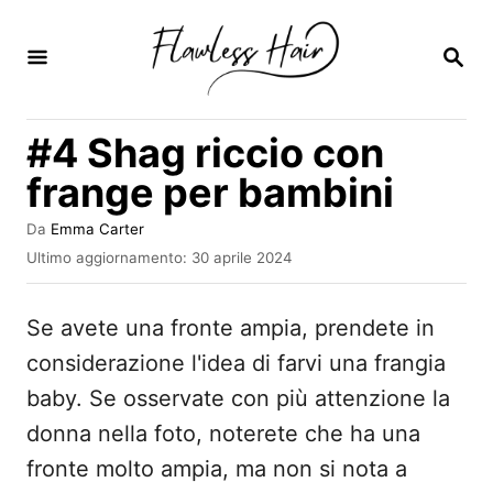
V
a
R
I
i
C
E
a
#4 Shag riccio con
R
l
C
frange per bambini
A
c
o
A
Da
Emma Carter
u
I
Ultimo aggiornamento:
30 aprile 2024
n
t
n
t
o
v
r
Se avete una fronte ampia, prendete in
i
e
e
a
considerazione l'idea di farvi una frangia
n
t
baby. Se osservate con più attenzione la
o
u
s
donna nella foto, noterete che ha una
t
u
fronte molto ampia, ma non si nota a
o