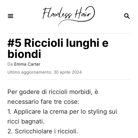
V
a
R
I
i
C
E
a
#5 Riccioli lunghi e
R
l
C
biondi
A
c
o
A
Da
Emma Carter
u
I
Ultimo aggiornamento:
30 aprile 2024
n
t
n
t
o
v
r
Per godere di riccioli morbidi, è
i
e
e
a
necessario fare tre cose:
n
t
1. Applicare la crema per lo styling sui
o
u
s
ricci bagnati.
t
u
2. Scricchiolare i riccioli.
o