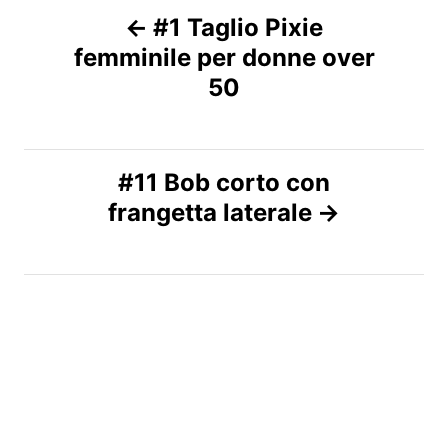
N
#1 Taglio Pixie
femminile per donne over
a
50
v
i
#11 Bob corto con
g
frangetta laterale
a
z
i
o