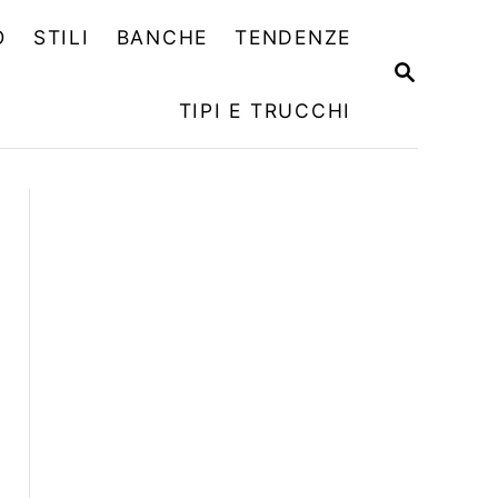
O
STILI
BANCHE
TENDENZE
R
I
TIPI E TRUCCHI
C
E
R
C
A