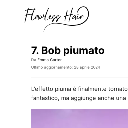
V
a
i
a
l
7. Bob piumato
c
o
A
Da
Emma Carter
u
I
n
Ultimo aggiornamento:
28 aprile 2024
t
n
t
o
v
r
i
e
L'effetto piuma è finalmente tornat
e
a
n
t
fantastico, ma aggiunge anche una n
o
u
s
t
u
o