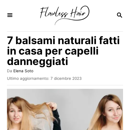
V
a
R
I
i
C
E
a
7 balsami naturali fatti
R
l
C
in casa per capelli
A
c
danneggiati
o
n
A
Da
Elena Soto
u
t
I
Ultimo aggiornamento:
7 dicembre 2023
t
n
e
o
v
r
n
i
e
a
u
t
o
t
s
o
u