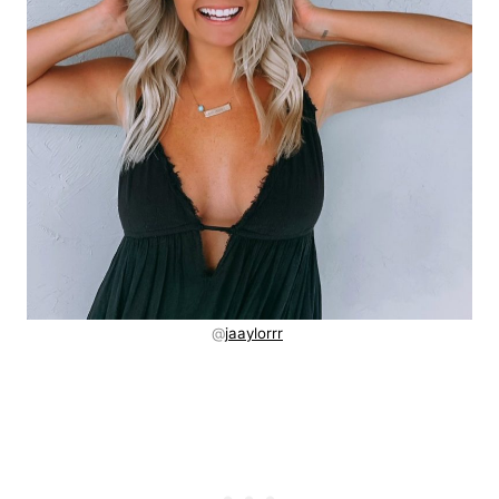
@
jaaylorrr