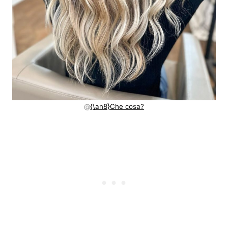
@
{\an8}Che cosa?