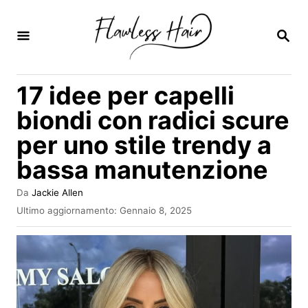
V
a
R
I
i
C
E
a
17 idee per capelli
R
l
C
biondi con radici scure
A
c
per uno stile trendy a
o
bassa manutenzione
n
t
A
Da
Jackie Allen
e
u
I
Ultimo aggiornamento:
Gennaio 8, 2025
t
n
n
o
v
r
u
i
e
a
t
t
o
o