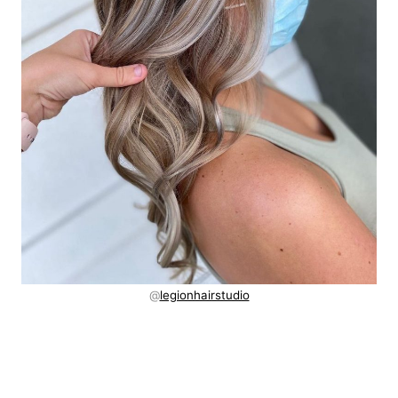
@
legionhairstudio