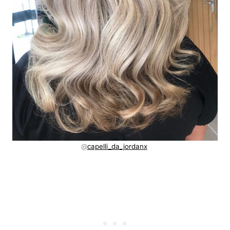
@
capelli_da_jordanx