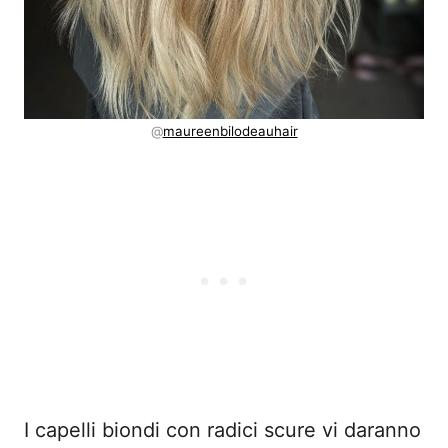
@
maureenbilodeauhair
I capelli biondi con radici scure vi daranno