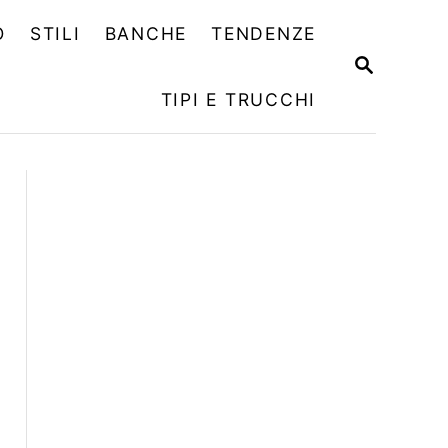
O
STILI
BANCHE
TENDENZE
R
I
TIPI E TRUCCHI
C
E
R
C
A