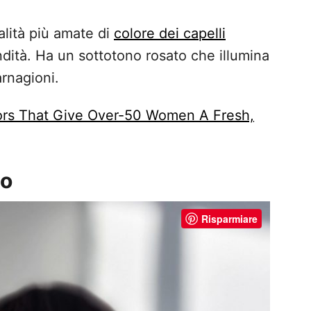
alità più amate di
colore dei capelli
ondità. Ha un sottotono rosato che illumina
arnagioni.
lors That Give Over-50 Women A Fresh,
no
Risparmiare