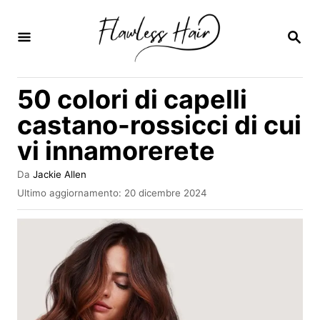
V
a
R
I
i
C
E
a
50 colori di capelli
R
l
C
castano-rossicci di cui
A
c
vi innamorerete
o
n
A
Da
Jackie Allen
u
t
I
Ultimo aggiornamento:
20 dicembre 2024
t
n
e
o
v
r
n
i
e
a
u
t
o
t
s
o
u