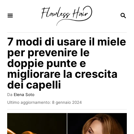
V
a
R
I
i
C
E
a
7 modi di usare il miele
R
l
C
per prevenire le
A
c
doppie punte e
o
migliorare la crescita
n
t
dei capelli
e
A
Da
Elena Soto
n
u
I
Ultimo aggiornamento:
8 gennaio 2024
t
n
u
o
v
t
r
i
e
a
o
t