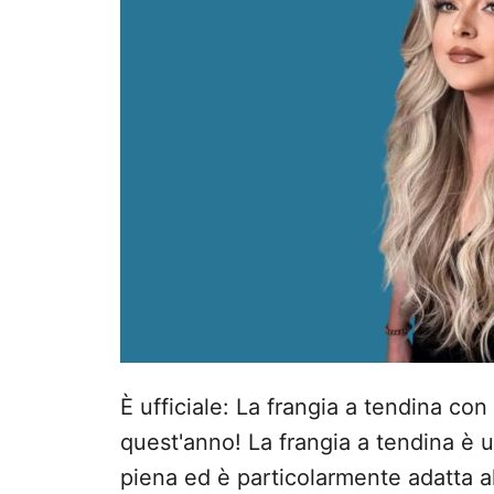
s
u
È ufficiale: La frangia a tendina co
quest'anno! La frangia a tendina è 
piena ed è particolarmente adatta al