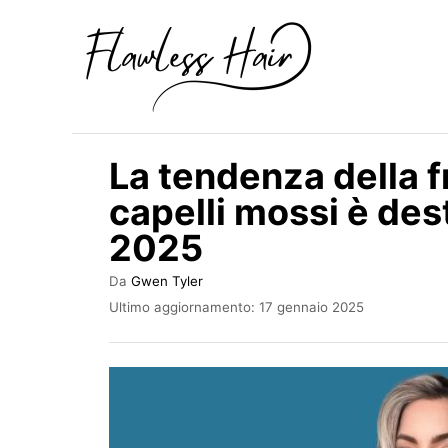
V
a
i
a
l
La tendenza della f
c
capelli mossi è des
o
2025
n
t
A
Da
Gwen Tyler
e
u
I
Ultimo aggiornamento:
17 gennaio 2025
t
n
n
o
v
u
r
i
e
a
t
t
o
o