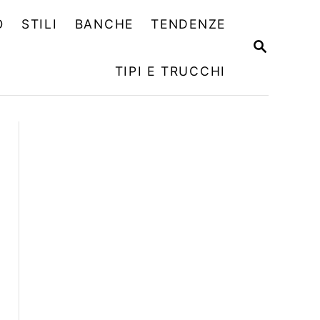
O
STILI
BANCHE
TENDENZE
R
I
TIPI E TRUCCHI
C
E
R
C
A