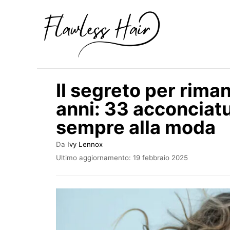
V
a
i
a
l
Il segreto per rima
c
anni: 33 acconciat
o
sempre alla moda
n
t
A
Da
Ivy Lennox
e
u
I
Ultimo aggiornamento:
19 febbraio 2025
t
n
n
o
v
u
r
i
e
a
t
t
o
o