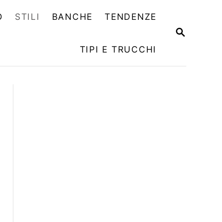
O
STILI
BANCHE
TENDENZE
R
I
TIPI E TRUCCHI
C
E
R
C
A