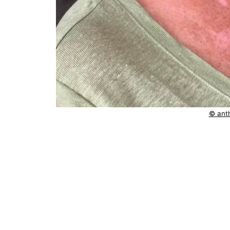
© ant