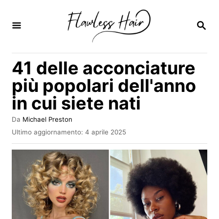
V
a
R
I
i
C
E
a
41 delle acconciature
R
l
C
più popolari dell'anno
A
c
in cui siete nati
o
n
A
Da
Michael Preston
u
t
I
Ultimo aggiornamento:
4 aprile 2025
t
n
e
o
v
r
n
i
e
a
u
t
o
t
s
o
u