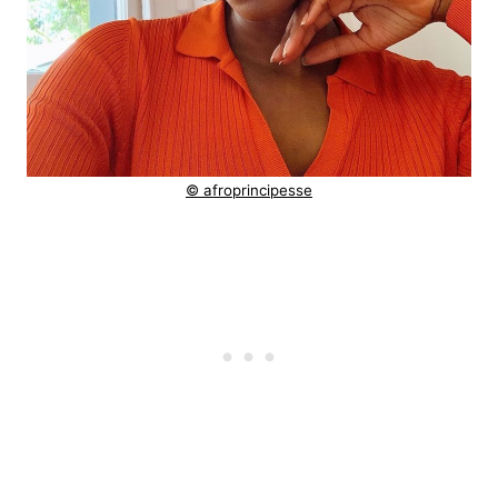
© afroprincipesse