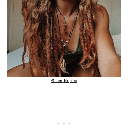
© iam_hippiee