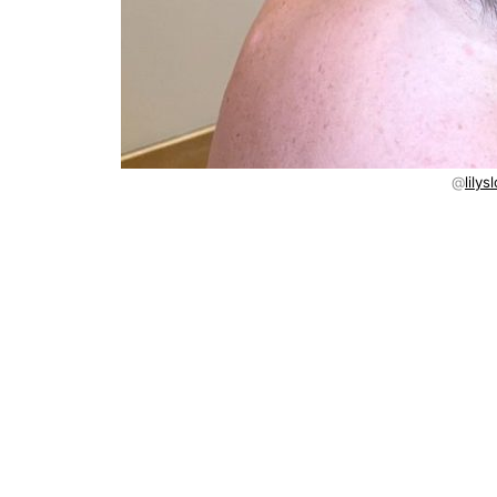
@
lily