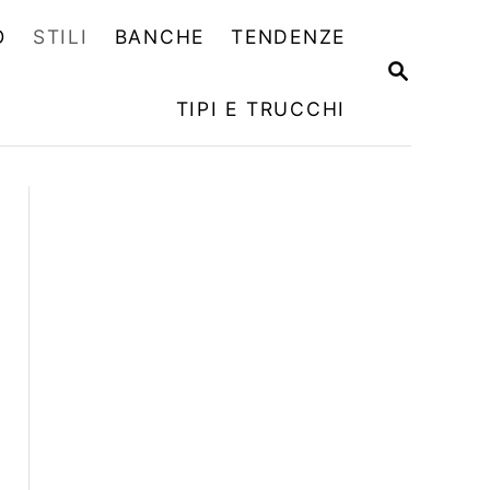
O
STILI
BANCHE
TENDENZE
R
I
TIPI E TRUCCHI
C
E
R
C
A