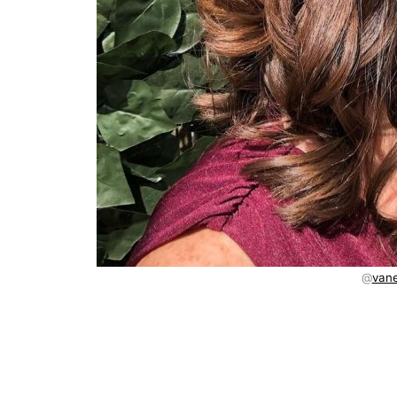
@
vane