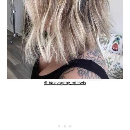
© balayageby_mtlewis