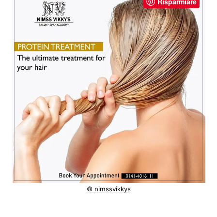
Risparmiare
© nimssvikkys