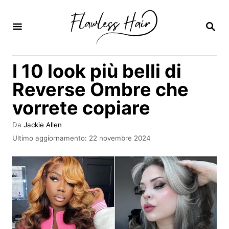
V
a
R
I
i
C
E
a
I 10 look più belli di
R
l
C
Reverse Ombre che
A
c
vorrete copiare
o
n
A
Da
Jackie Allen
u
t
I
Ultimo aggiornamento:
22 novembre 2024
t
n
e
o
v
r
n
i
e
a
u
t
o
t
s
o
u