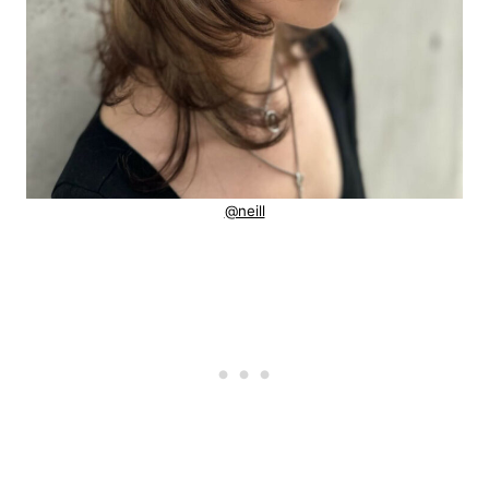
@neill