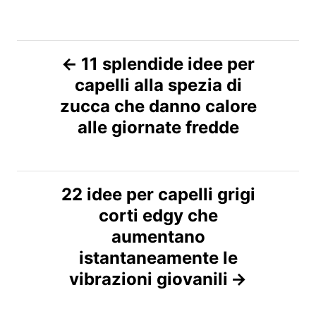
N
11 splendide idee per
capelli alla spezia di
a
zucca che danno calore
v
alle giornate fredde
i
g
22 idee per capelli grigi
corti edgy che
a
aumentano
z
istantaneamente le
vibrazioni giovanili
i