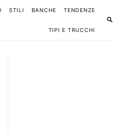
O
STILI
BANCHE
TENDENZE
R
I
TIPI E TRUCCHI
C
E
R
C
A