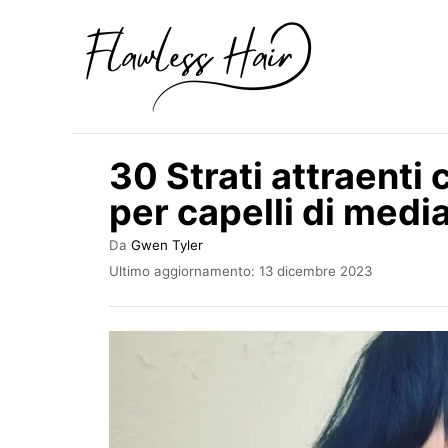
V
a
i
a
l
30 Strati attraenti 
c
per capelli di medi
o
n
A
Da
Gwen Tyler
u
t
I
Ultimo aggiornamento:
13 dicembre 2023
t
n
e
o
v
r
n
i
e
a
u
t
t
o
s
o
u