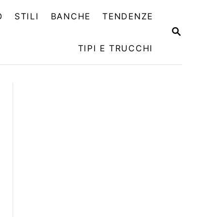
O
STILI
BANCHE
TENDENZE
R
I
TIPI E TRUCCHI
C
E
R
C
A