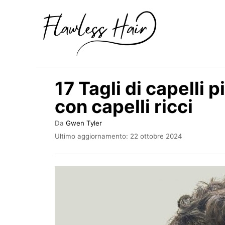
V
a
i
a
l
17 Tagli di capelli 
c
con capelli ricci
o
n
A
Da
Gwen Tyler
u
t
I
Ultimo aggiornamento:
22 ottobre 2024
t
n
e
o
v
r
n
i
e
a
u
t
t
o
s
o
u