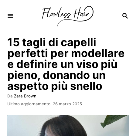
V
a
R
I
i
C
E
a
15 tagli di capelli
R
l
C
perfetti per modellare
A
c
e definire un viso più
o
pieno, donando un
n
t
aspetto più snello
e
A
Da
Zara Brown
n
u
I
Ultimo aggiornamento:
26 marzo 2025
t
n
u
o
v
t
r
i
e
a
o
t