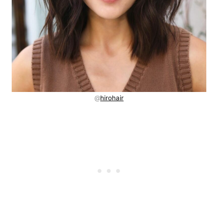
@
hirohair