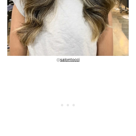
@
salontocci