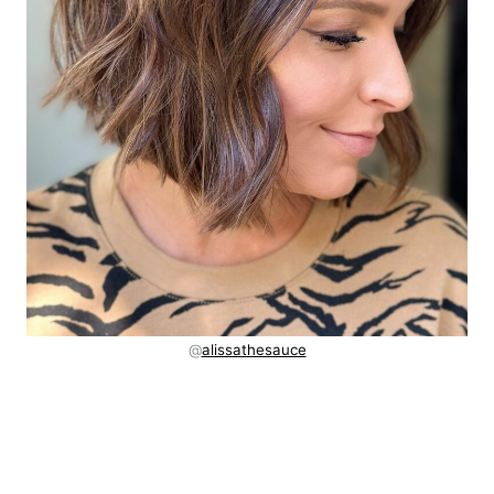
@
alissathesauce