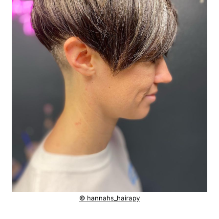
© hannahs_hairapy