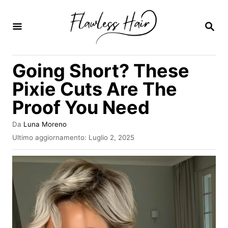
V
a
R
I
i
C
E
a
Going Short? These
R
l
C
Pixie Cuts Are The
A
c
Proof You Need
o
n
A
Da
Luna Moreno
u
t
I
Ultimo aggiornamento:
Luglio 2, 2025
t
n
e
o
v
r
n
i
e
a
u
t
o
t
s
o
u