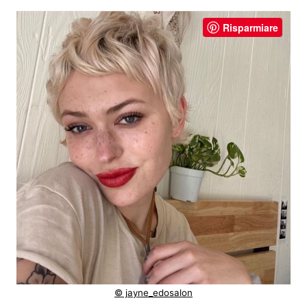
Risparmiare
© jayne_edosalon