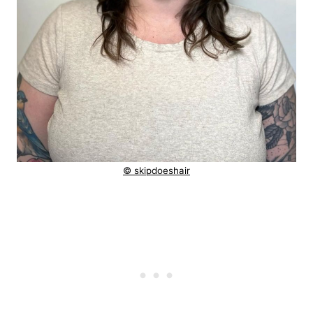
© skipdoeshair