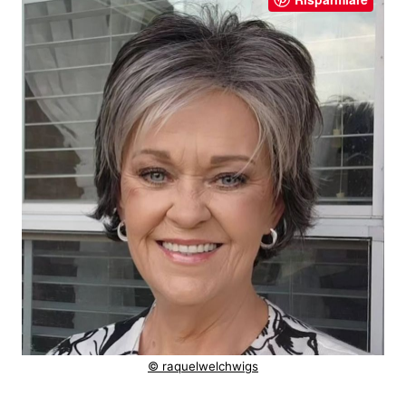
© raquelwelchwigs