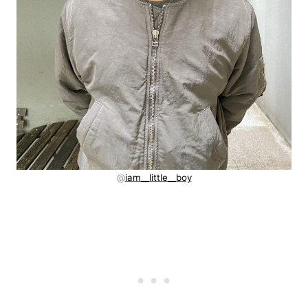
@
iam__little__boy