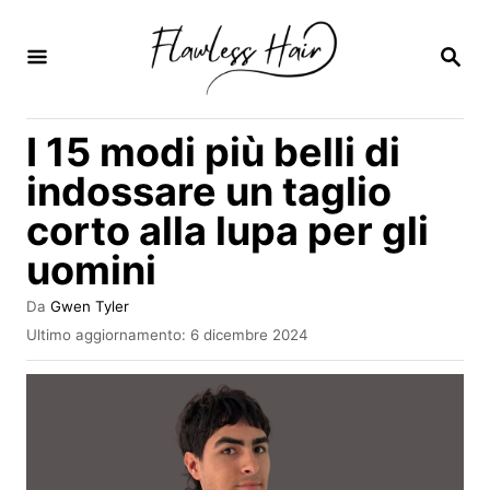
V
a
R
I
i
C
E
a
I 15 modi più belli di
R
l
C
indossare un taglio
A
c
corto alla lupa per gli
o
uomini
n
t
A
Da
Gwen Tyler
e
u
I
Ultimo aggiornamento:
6 dicembre 2024
t
n
n
o
v
r
u
i
e
a
t
t
o
o