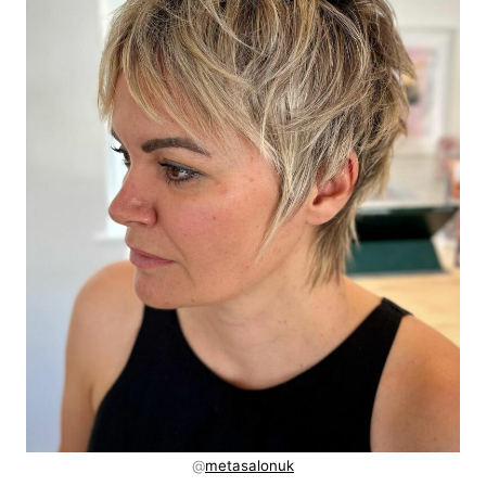
@
metasalonuk