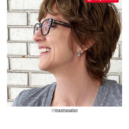
@
maxinesalon