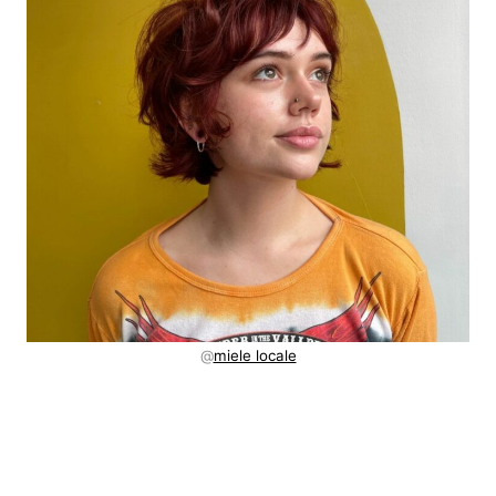
@
miele locale