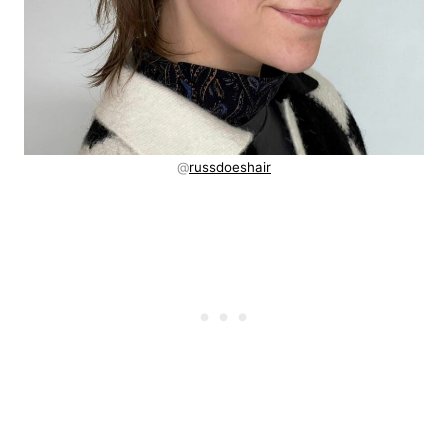
@
russdoeshair