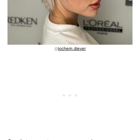
@
jochem.diever