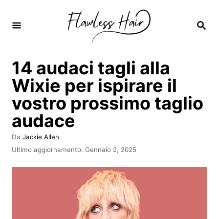
V
a
R
I
i
C
E
a
14 audaci tagli alla
R
l
C
Wixie per ispirare il
A
c
vostro prossimo taglio
o
audace
n
t
A
Da
Jackie Allen
e
u
I
Ultimo aggiornamento:
Gennaio 2, 2025
t
n
n
o
v
r
u
i
e
a
t
t
o
o