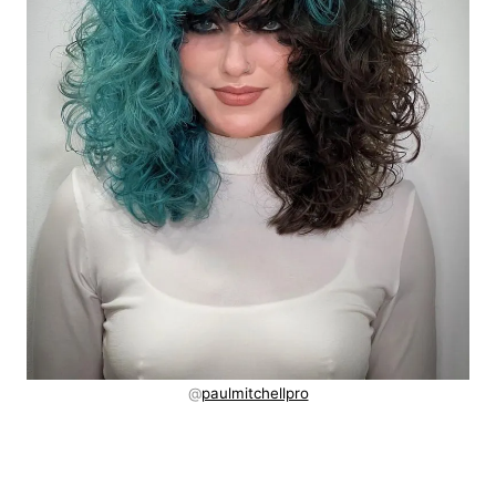
@
paulmitchellpro