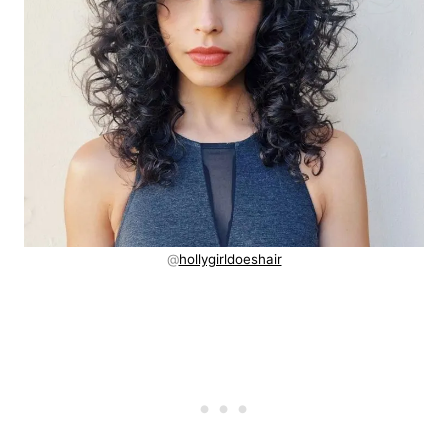
@
hollygirldoeshair