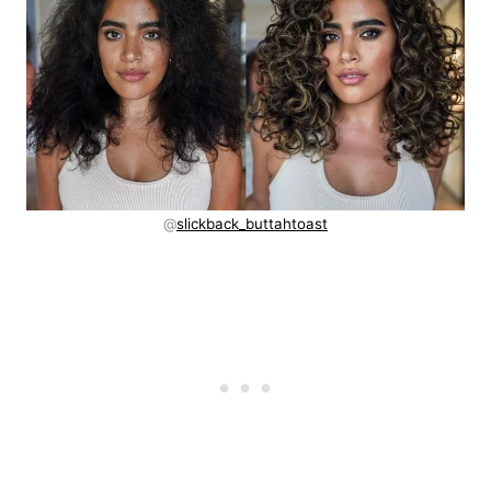
@
slickback_buttahtoast