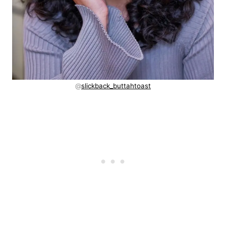
@
slickback_buttahtoast