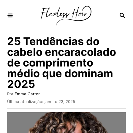
S
a
P
E
l
S
Q
t
25 Tendências do
U
a
I
cabelo encaracolado
S
r
A
de comprimento
p
R
médio que dominam
a
r
2025
a
A
Por
Emma Carter
o
u
P
Última atualização:
janeiro 23, 2025
t
u
c
o
b
o
r
l
i
n
c