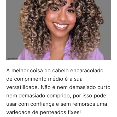
t
a
d
e
o
ú
e
m
d
o
A melhor coisa do cabelo encaracolado
de comprimento médio é a sua
versatilidade. Não é nem demasiado curto
nem demasiado comprido, por isso pode
usar com confiança e sem remorsos uma
variedade de penteados fixes!