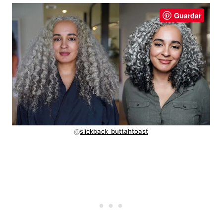
Guardar
@
slickback_buttahtoast