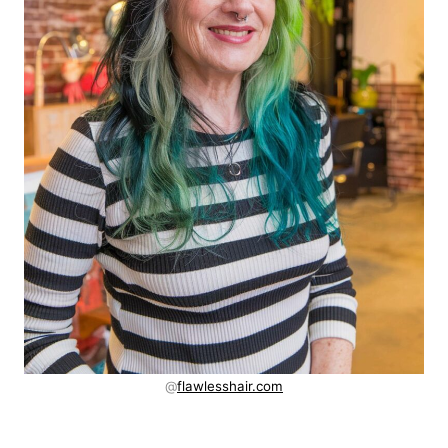
@
flawlesshair.com