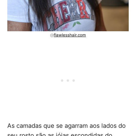
@
flawlesshair.com
As camadas que se agarram aos lados do
seu rosto são as jóias escondidas do