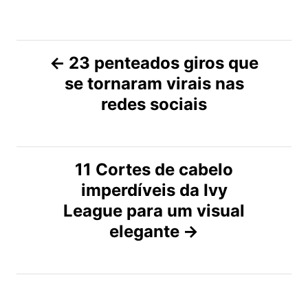
N
23 penteados giros que
se tornaram virais nas
a
redes sociais
v
e
11 Cortes de cabelo
g
imperdíveis da Ivy
League para um visual
a
elegante
ç
ã