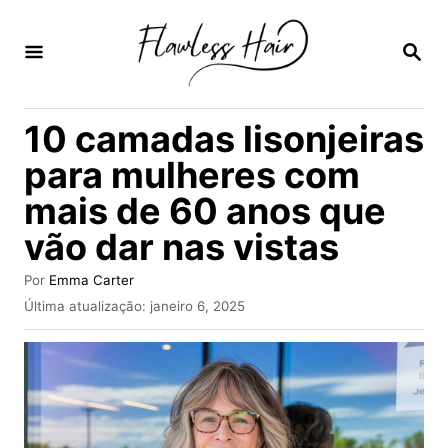
S
a
P
E
l
S
Q
t
10 camadas lisonjeiras
U
a
I
para mulheres com
S
r
A
mais de 60 anos que
p
R
vão dar nas vistas
a
r
A
Por
Emma Carter
a
u
P
Última atualização:
janeiro 6, 2025
t
u
o
o
b
r
c
l
i
o
c
n
a