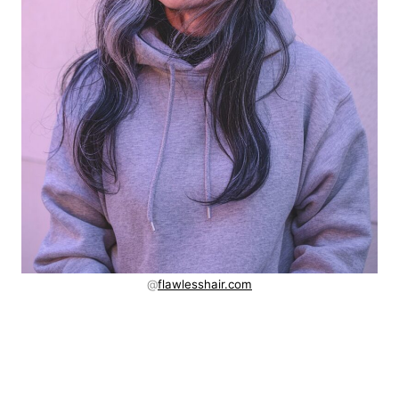
@
flawlesshair.com