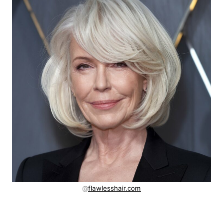
@
flawlesshair.com