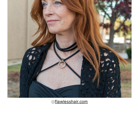
@
flawlesshair.com