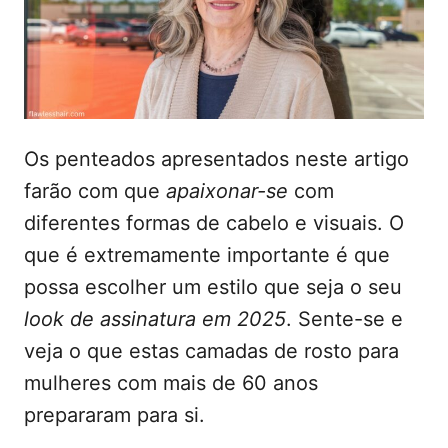
d
t
o
e
e
m
ú
d
o
Os penteados apresentados neste artigo
farão com que
apaixonar-se
com
diferentes formas de cabelo e visuais. O
que é extremamente importante é que
possa escolher um estilo que seja o seu
look de assinatura em 2025
. Sente-se e
veja o que estas camadas de rosto para
mulheres com mais de 60 anos
prepararam para si.