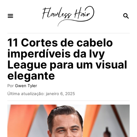
S
a
P
E
l
S
Q
t
11 Cortes de cabelo
U
a
I
imperdíveis da Ivy
S
r
A
League para um visual
p
R
elegante
a
r
A
Por
Gwen Tyler
a
u
P
Última atualização:
janeiro 6, 2025
t
u
o
o
b
r
c
l
i
o
c
n
a