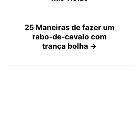
e
g
25 Maneiras de fazer um
rabo-de-cavalo com
a
trança bolha
ç
ã
o
d
e
a