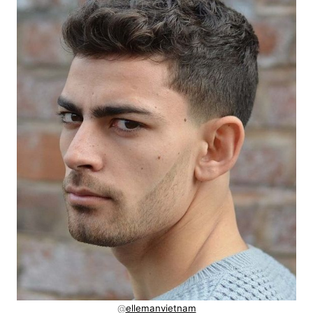
@
ellemanvietnam