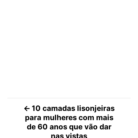
N
10 camadas lisonjeiras
para mulheres com mais
a
de 60 anos que vão dar
v
nas vistas