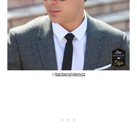
@
barberstylemcz