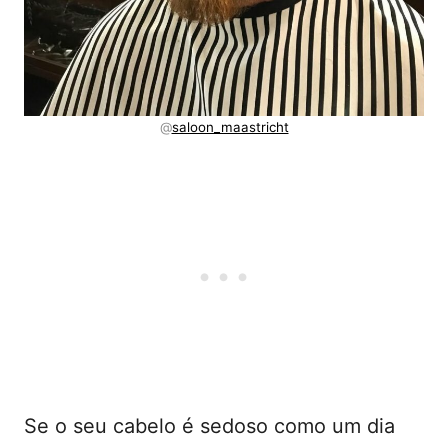
@
saloon_maastricht
Se o seu cabelo é sedoso como um dia