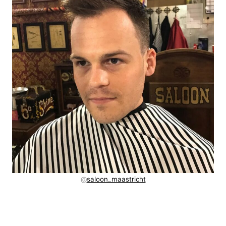
@
saloon_maastricht