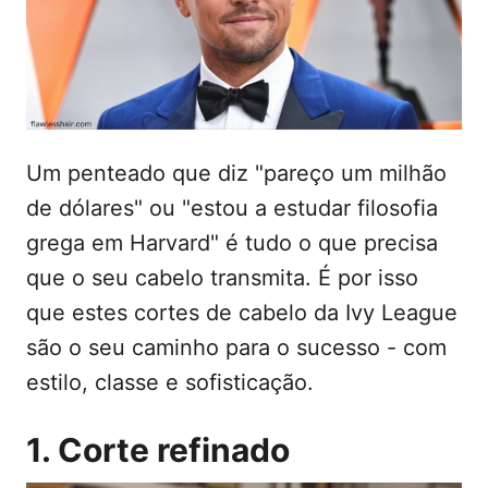
d
t
o
e
e
m
ú
d
o
Um penteado que diz "pareço um milhão
de dólares" ou "estou a estudar filosofia
grega em Harvard" é tudo o que precisa
que o seu cabelo transmita. É por isso
que estes cortes de cabelo da Ivy League
são o seu caminho para o sucesso - com
estilo, classe e sofisticação.
1. Corte refinado