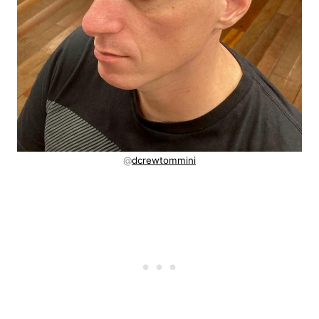
@
dcrewtommini