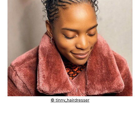
© tinny_hairdresser