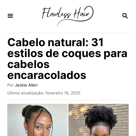
S
a
P
E
l
S
Q
t
Cabelo natural: 31
U
a
I
estilos de coques para
S
r
A
cabelos
p
R
encaracolados
a
r
A
Por
Jackie Allen
a
u
P
Última atualização:
fevereiro 19, 2025
t
u
o
o
b
r
c
l
i
o
c
n
a