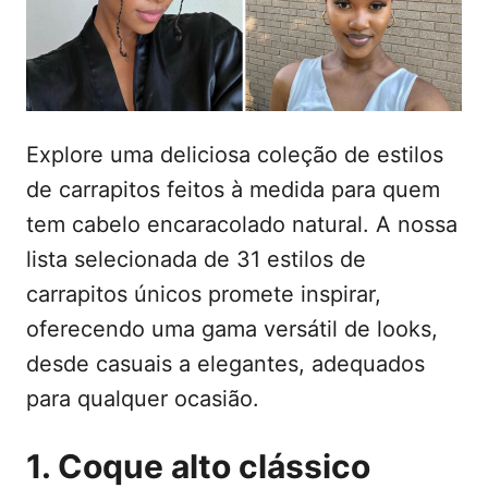
d
t
o
e
e
m
ú
d
Explore uma deliciosa coleção de estilos
o
de carrapitos feitos à medida para quem
tem cabelo encaracolado natural. A nossa
lista selecionada de 31 estilos de
carrapitos únicos promete inspirar,
oferecendo uma gama versátil de looks,
desde casuais a elegantes, adequados
para qualquer ocasião.
1. Coque alto clássico