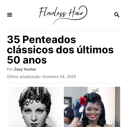
S
a
P
E
l
S
Q
t
35 Penteados
U
a
I
clássicos dos últimos
S
r
A
50 anos
p
R
a
A
Por
Zoey Hunter
u
r
P
Última atualização:
fevereiro 24, 2025
t
u
a
o
b
r
o
l
i
c
c
a
o
d
n
o