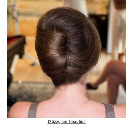
© lizzglam_beauties