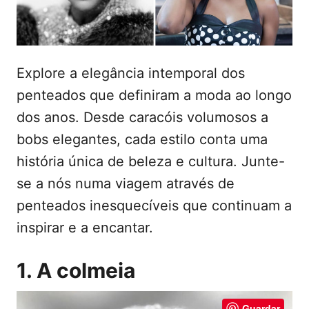
e
t
m
e
ú
Explore a elegância intemporal dos
d
penteados que definiram a moda ao longo
o
dos anos. Desde caracóis volumosos a
bobs elegantes, cada estilo conta uma
história única de beleza e cultura. Junte-
se a nós numa viagem através de
penteados inesquecíveis que continuam a
inspirar e a encantar.
1. A colmeia
Guardar