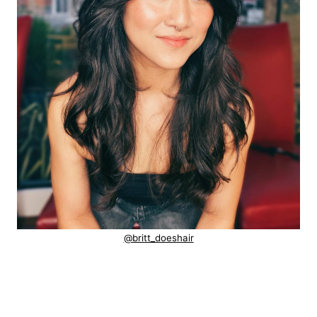
@britt_doeshair