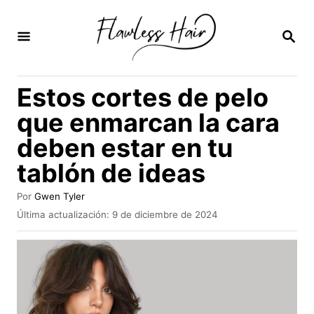
I
r
B
U
a
S
C
l
Estos cortes de pelo
A
c
R
que enmarcan la cara
E
o
N
deben estar en tu
n
tablón de ideas
t
e
A
Por
Gwen Tyler
n
u
P
Última actualización:
9 de diciembre de 2024
t
u
i
o
b
r
d
l
i
o
c
a