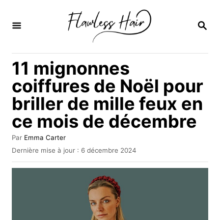
S
k
R
E
i
C
H
p
11 mignonnes
E
t
R
coiffures de Noël pour
C
o
H
briller de mille feux en
C
E
ce mois de décembre
o
n
A
Par
Emma Carter
t
u
P
Dernière mise à jour :
6 décembre 2024
t
u
e
e
b
u
n
l
r
i
t
é
l