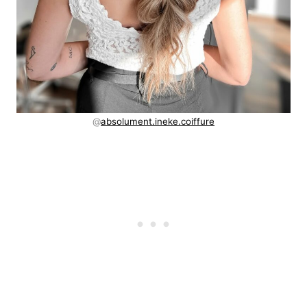
@
absolument.ineke.coiffure