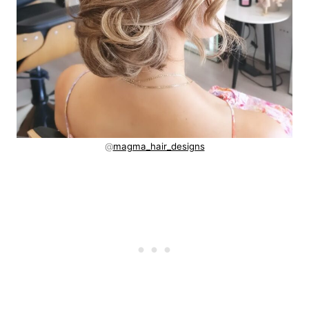
@
magma_hair_designs