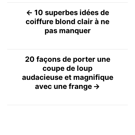
N
10 superbes idées de
coiffure blond clair à ne
a
pas manquer
v
i
20 façons de porter une
g
coupe de loup
audacieuse et magnifique
a
avec une frange
t
i
o