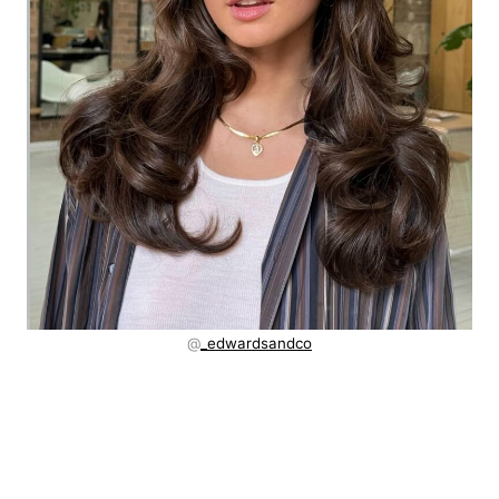
@
_edwardsandco