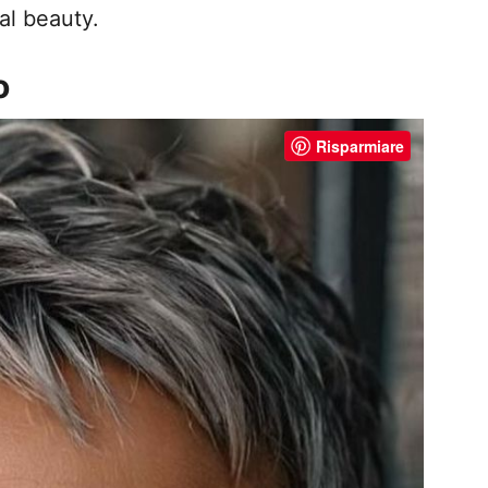
al beauty.
o
Risparmiare