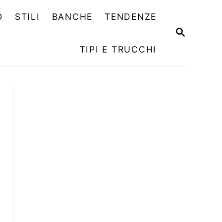
O
STILI
BANCHE
TENDENZE
R
I
TIPI E TRUCCHI
C
E
R
C
A