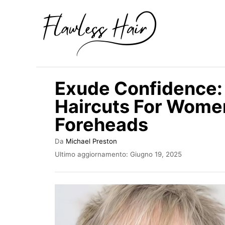
V
a
i
a
l
Exude Confidence: 
c
Haircuts For Wome
o
Foreheads
n
t
A
Da
Michael Preston
e
u
I
Ultimo aggiornamento:
Giugno 19, 2025
t
n
n
o
v
u
r
i
e
a
t
t
o
o