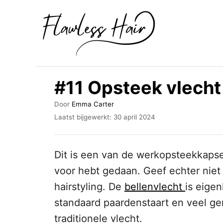
O
v
e
r
s
#11 Opsteek vlecht
l
a
A
Door
Emma Carter
u
G
a
Laatst bijgewerkt:
30 april 2024
t
e
n
e
p
u
l
n
Dit is een van de werkopsteekkapsels
r
a
a
a
voor hebt gedaan. Geef echter niet 
t
a
hairstyling. De
bellenvlecht
is eigen
s
r
t
standaard paardenstaart en veel g
o
i
traditionele vlecht.
p