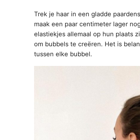
n
Trek je haar in een gladde paardens
h
maak een paar centimeter lager nog
o
elastiekjes allemaal op hun plaats zi
u
om bubbels te creëren. Het is belan
d
tussen elke bubbel.