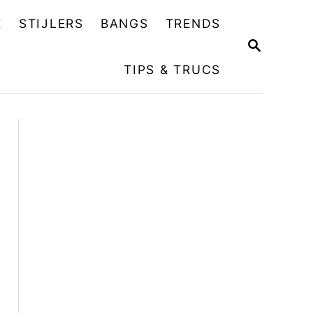
E
STIJLERS
BANGS
TRENDS
Z
O
TIPS & TRUCS
E
K
O
P