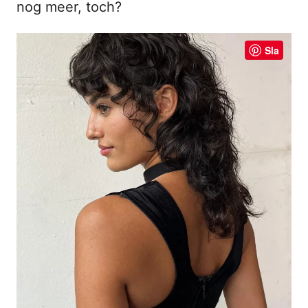
nog meer, toch?
n
h
Sla
o
u
d