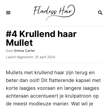
O
v
Z
O
e
E
K
r
#4 Krullend haar
O
s
P
Mullet
l
a
A
Door
Emma Carter
u
G
Laatst bijgewerkt:
25 april 2024
a
t
e
n
e
p
u
Mullets met krullend haar zijn terug en
l
n
r
a
beter dan ooit! Dit flatterende kapsel met
a
a
korte laagjes vooraan en langere laagjes
t
a
s
achteraan accentueert je krulpatroon op
r
t
o
de meest modieuze manier. Wat wil je
i
p