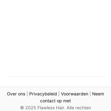
i
g
a
t
i
e
Over ons
|
Privacybeleid
|
Voorwaarden
|
Neem
contact op met
© 2025 Flawless Hair. Alle rechten