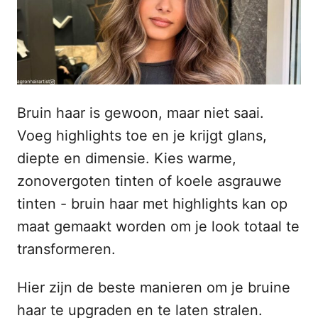
s
n
t
h
o
p
o
u
d
Bruin haar is gewoon, maar niet saai.
Voeg highlights toe en je krijgt glans,
diepte en dimensie. Kies warme,
zonovergoten tinten of koele asgrauwe
tinten - bruin haar met highlights kan op
maat gemaakt worden om je look totaal te
transformeren.
Hier zijn de beste manieren om je bruine
haar te upgraden en te laten stralen.