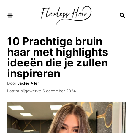
O
v
Z
O
e
E
K
r
10 Prachtige bruin
O
s
P
haar met highlights
l
ideeën die je zullen
a
inspireren
a
n
A
Door
Jackie Allen
n
u
G
Laatst bijgewerkt:
6 december 2024
t
e
a
e
p
u
a
l
r
a
r
a
i
t