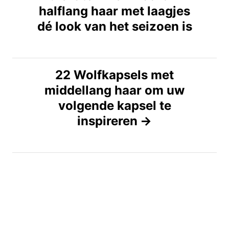
halflang haar met laagjes
r
dé look van het seizoen is
i
c
22 Wolfkapsels met
middellang haar om uw
h
volgende kapsel te
t
inspireren
n
a
v
i