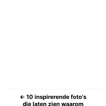
B
10 inspirerende foto's
die laten zien waarom
e