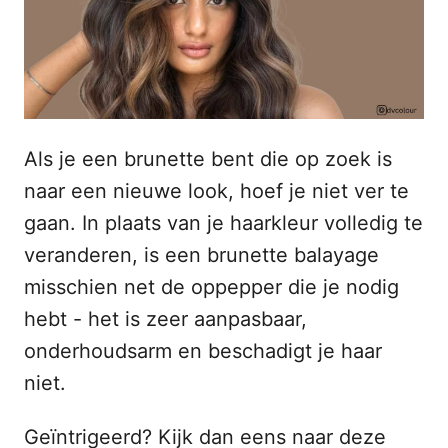
s
n
t
h
o
p
o
u
d
Als je een brunette bent die op zoek is
naar een nieuwe look, hoef je niet ver te
gaan. In plaats van je haarkleur volledig te
veranderen, is een brunette balayage
misschien net de oppepper die je nodig
hebt - het is zeer aanpasbaar,
onderhoudsarm en beschadigt je haar
niet.
Geïntrigeerd? Kijk dan eens naar deze