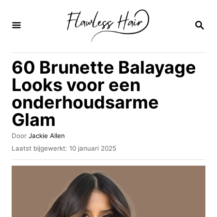
O
v
Z
O
e
E
K
r
60 Brunette Balayage
O
s
P
Looks voor een
l
onderhoudsarme
a
Glam
a
n
A
Door
Jackie Allen
n
u
G
Laatst bijgewerkt:
10 januari 2025
t
e
a
e
p
u
a
l
r
a
r
a
i
t