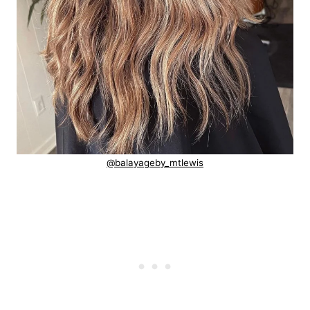
@balayageby_mtlewis