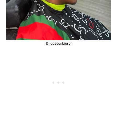
© jqdebarbierpr