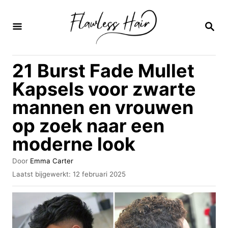
O
v
Z
O
e
E
K
r
21 Burst Fade Mullet
O
s
P
Kapsels voor zwarte
l
mannen en vrouwen
a
op zoek naar een
a
n
moderne look
n
A
Door
Emma Carter
a
u
G
Laatst bijgewerkt:
12 februari 2025
t
e
a
e
p
r
u
l
r
a
i
a