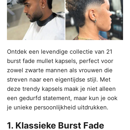
n
t
s
h
t
o
o
p
u
d
Ontdek een levendige collectie van 21
burst fade mullet kapsels, perfect voor
zowel zwarte mannen als vrouwen die
streven naar een eigentijdse stijl. Met
deze trendy kapsels maak je niet alleen
een gedurfd statement, maar kun je ook
je unieke persoonlijkheid uitdrukken.
1. Klassieke Burst Fade