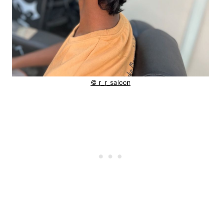
© r_r_saloon