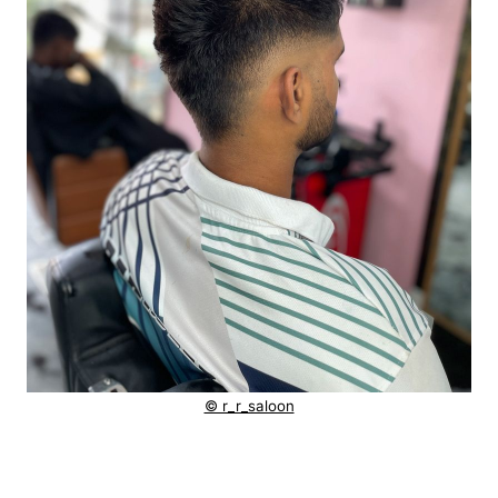
© r_r_saloon