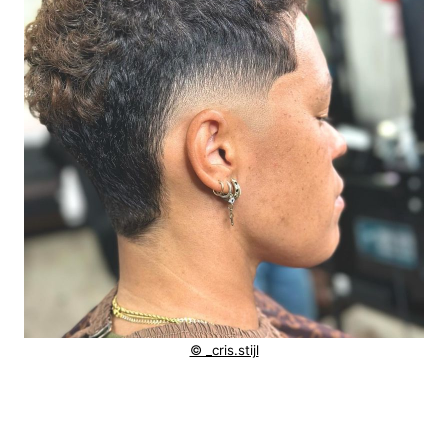
© _cris.stijl