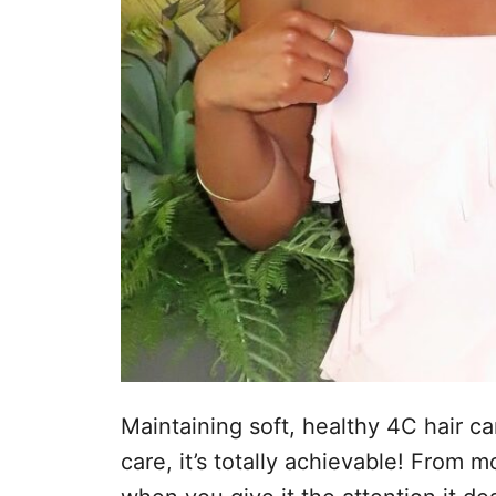
Maintaining soft, healthy 4C hair can
care, it’s totally achievable! From m