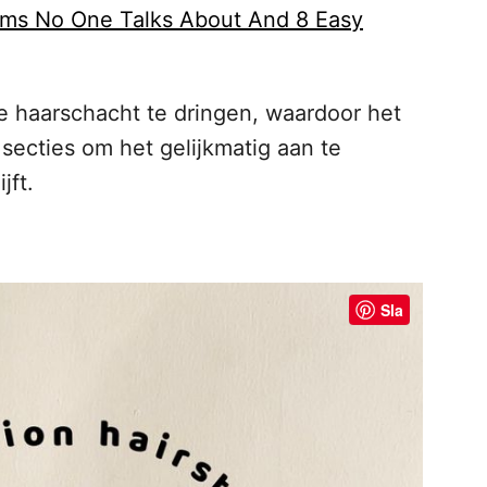
lems No One Talks About And 8 Easy
de haarschacht te dringen, waardoor het
n secties om het gelijkmatig aan te
jft.
Sla