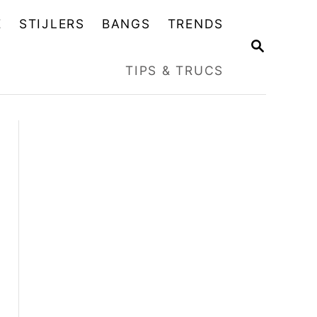
E
STIJLERS
BANGS
TRENDS
Z
O
TIPS & TRUCS
E
K
O
P