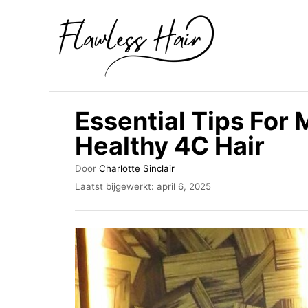
O
v
e
r
s
Essential Tips For 
l
Healthy 4C Hair
a
a
A
Door
Charlotte Sinclair
u
n
G
Laatst bijgewerkt:
april 6, 2025
t
e
n
e
p
u
a
l
r
a
a
a
r
t
s
i
t